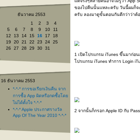
ต่จริงๆหลายคนอาจไม่รู้ว่า App S
ของไปคืนนั้นแหละครับ วันนี้ผมก็
ครับ ลองมาดูขั้นตอนกันดีกว่าว่าต้
ธันวาคม 2553
1
2
3
4
5
6
7
8
9
10
11
12
13
14
15
16
17
18
19
20
21
22
23
24
25
26
27
28
29
30
31
1 เปิดโปรแกรม iTunes ขึ้นมาก่อน
ปรแกรม iTunes ทำการ Login iTun
16 ธันวาคม 2553
*-*-* การขอเรียกเงินคืน จาก
การซื้อ App ผิดหรือกดซื้อโด
ไม่ได้ตั้งใจ *-*-*
*-*-* Apple ประกาศรางวัล
2 จากนั้นก็กรอก Apple ID กับ Pass
App Of The Year 2010 *-*-*